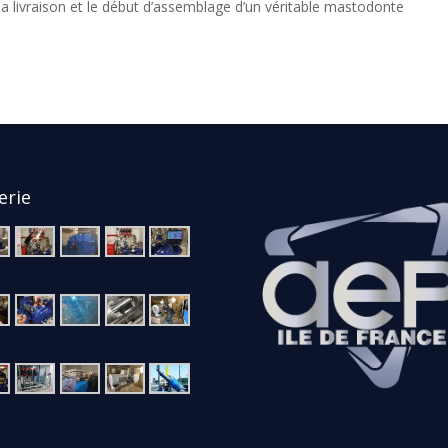
 livraison et le début d’assemblage d’un véritable mastodonte
erie