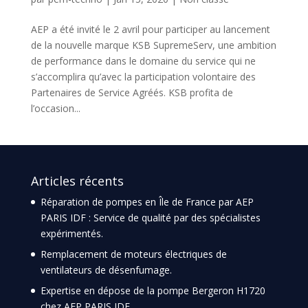
AEP a été invité le 2 avril pour participer au lancement
de la nouvelle marque KSB SupremeServ, une ambition
de performance dans le domaine du service qui ne
s’accomplira qu’avec la participation volontaire des
Partenaires de Service Agréés. KSB profita de
l’occasion...
Articles récents
Réparation de pompes en Île de France par AEP
PARIS IDF : Service de qualité par des spécialistes
expérimentés.
Remplacement de moteurs électriques de
ventilateurs de désenfumage.
Expertise en dépose de la pompe Bergeron H1720
chez AEP PARIS IDF