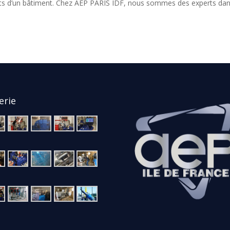
ants d’un bâtiment. Chez AEP PARIS IDF, nous sommes des experts dan
erie