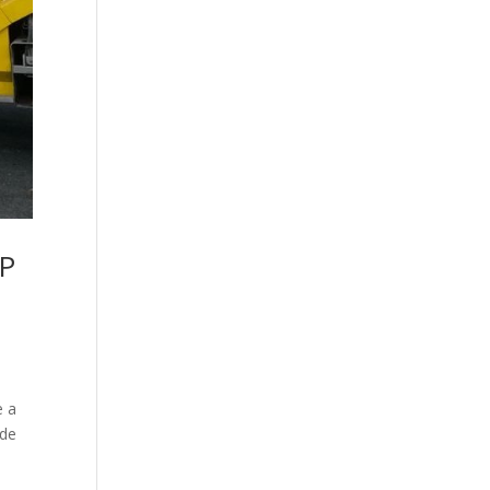
EP
e a
 de