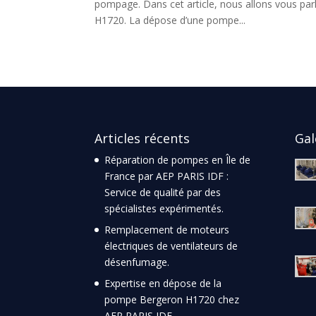
pompage. Dans cet article, nous allons vous pa
H1720. La dépose d’une pompe...
Articles récents
Gal
Réparation de pompes en Île de
France par AEP PARIS IDF :
Service de qualité par des
spécialistes expérimentés.
Remplacement de moteurs
électriques de ventilateurs de
désenfumage.
Expertise en dépose de la
pompe Bergeron H1720 chez
AEP PARIS IDF