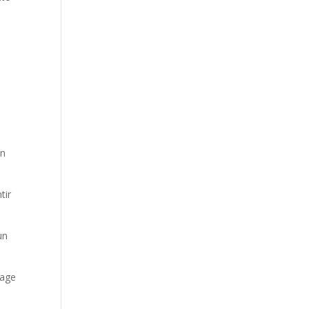
un
tir
un
nage