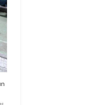
un
ité