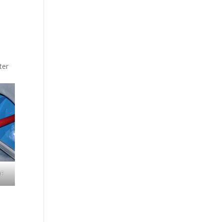
ter
DF